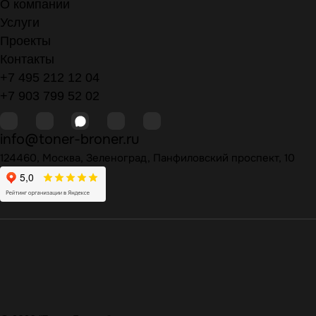
О компании
Услуги
Проекты
Контакты
+7 495 212 12 04
+7 903 799 52 02
info@toner-broner.ru
124460, Москва, Зеленоград, Панфиловский проспект, 10